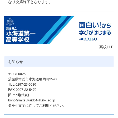
なり次第終了となります。
高校ＨＰ
お知らせ
〒303-0025
茨城県常総市水海道亀岡町2543
TEL 0297-23-5030
FAX 0297-22-5479
[E-mail](代表)
koho＠mitsukaido1-jh.ibk.ed.jp
＠を小文字に直してご利用ください。