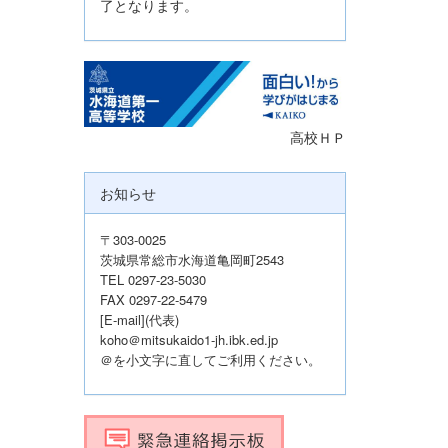
了となります。
高校ＨＰ
お知らせ
〒303-0025
茨城県常総市水海道亀岡町2543
TEL 0297-23-5030
FAX 0297-22-5479
[E-mail](代表)
koho＠mitsukaido1-jh.ibk.ed.jp
＠を小文字に直してご利用ください。