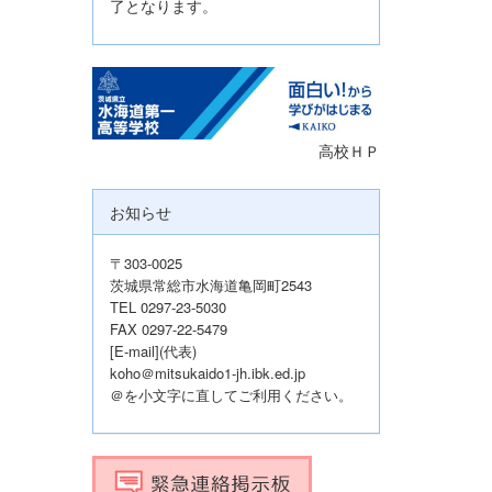
了となります。
高校ＨＰ
お知らせ
〒303-0025
茨城県常総市水海道亀岡町2543
TEL 0297-23-5030
FAX 0297-22-5479
[E-mail](代表)
koho＠mitsukaido1-jh.ibk.ed.jp
＠を小文字に直してご利用ください。