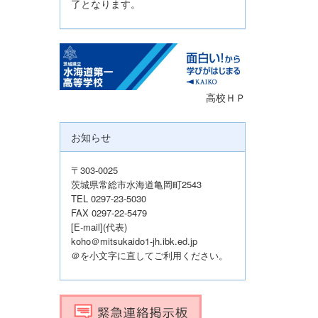
了となります。
高校ＨＰ
お知らせ
〒303-0025
茨城県常総市水海道亀岡町2543
TEL 0297-23-5030
FAX 0297-22-5479
[E-mail](代表)
koho＠mitsukaido1-jh.ibk.ed.jp
＠を小文字に直してご利用ください。