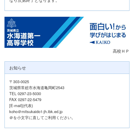
高校ＨＰ
お知らせ
〒303-0025
茨城県常総市水海道亀岡町2543
TEL 0297-23-5030
FAX 0297-22-5479
[E-mail](代表)
koho＠mitsukaido1-jh.ibk.ed.jp
＠を小文字に直してご利用ください。