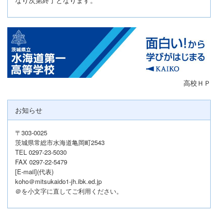
高校ＨＰ
お知らせ
〒303-0025
茨城県常総市水海道亀岡町2543
TEL 0297-23-5030
FAX 0297-22-5479
[E-mail](代表)
koho＠mitsukaido1-jh.ibk.ed.jp
＠を小文字に直してご利用ください。